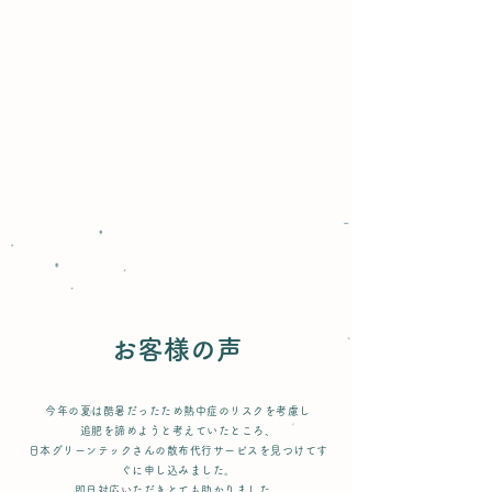
​会社概要
所在地
お客様の声
今年の夏は酷暑だったため熱中症のリスクを考慮し
追肥を諦めようと考えていたところ、
日本グリーンテックさんの散布代行サービスを見つけてす
ぐに申し込みました。
即日対応いただきとても助かりました。